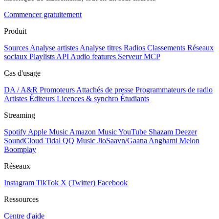
Commencer gratuitement
Produit
Sources
Analyse artistes
Analyse titres
Radios
Classements
Réseaux
sociaux
Playlists
API
Audio features
Serveur MCP
Cas d'usage
DA / A&R
Promoteurs
Attachés de presse
Programmateurs de radio
Artistes
Éditeurs
Licences & synchro
Étudiants
Streaming
Spotify
Apple Music
Amazon Music
YouTube
Shazam
Deezer
SoundCloud
Tidal
QQ Music
JioSaavn/Gaana
Anghami
Melon
Boomplay
Réseaux
Instagram
TikTok
X (Twitter)
Facebook
Ressources
Centre d'aide