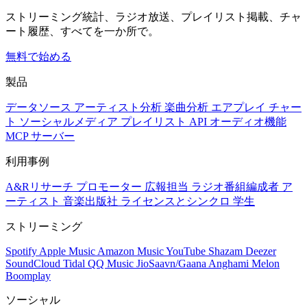
ストリーミング統計、ラジオ放送、プレイリスト掲載、チャ
ート履歴、すべてを一か所で。
無料で始める
製品
データソース
アーティスト分析
楽曲分析
エアプレイ
チャー
ト
ソーシャルメディア
プレイリスト
API
オーディオ機能
MCP サーバー
利用事例
A&Rリサーチ
プロモーター
広報担当
ラジオ番組編成者
ア
ーティスト
音楽出版社
ライセンスとシンクロ
学生
ストリーミング
Spotify
Apple Music
Amazon Music
YouTube
Shazam
Deezer
SoundCloud
Tidal
QQ Music
JioSaavn/Gaana
Anghami
Melon
Boomplay
ソーシャル