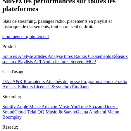
Suivez les performances sur toutes les
plateformes
Stats de streaming, passages radio, placements en playlist et
historique de classements, tout en un seul endroit.
Commencer gratuitement
Produit
Sources
Analyse artistes
Analyse titres
Radios
Classements
Réseaux
sociaux
Playlists
API
Audio features
Serveur MCP
Cas d'usage
DA / A&R
Promoteurs
Attachés de presse
Programmateurs de radio
Artistes
Éditeurs
Licences & synchro
Étudiants
Streaming
Spotify
Apple Music
Amazon Music
YouTube
Shazam
Deezer
SoundCloud
Tidal
QQ Music
JioSaavn/Gaana
Anghami
Melon
Boomplay
Réseaux