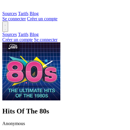
Sources
Tarifs
Blog
Se connecter
Créer un compte
Sources
Tarifs
Blog
Créer un compte
Se connecter
Hits Of The 80s
Anonymous