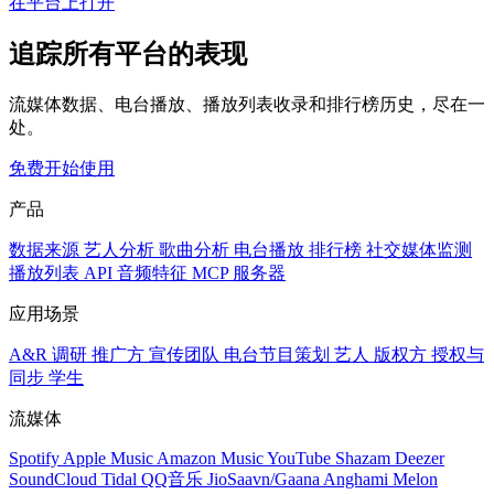
在平台上打开
追踪所有平台的表现
流媒体数据、电台播放、播放列表收录和排行榜历史，尽在一
处。
免费开始使用
产品
数据来源
艺人分析
歌曲分析
电台播放
排行榜
社交媒体监测
播放列表
API
音频特征
MCP 服务器
应用场景
A&R 调研
推广方
宣传团队
电台节目策划
艺人
版权方
授权与
同步
学生
流媒体
Spotify
Apple Music
Amazon Music
YouTube
Shazam
Deezer
SoundCloud
Tidal
QQ音乐
JioSaavn/Gaana
Anghami
Melon