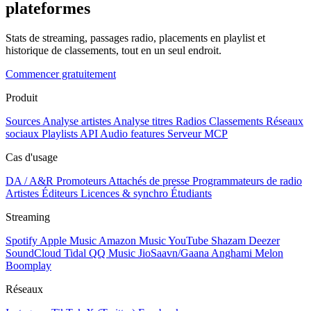
plateformes
Stats de streaming, passages radio, placements en playlist et
historique de classements, tout en un seul endroit.
Commencer gratuitement
Produit
Sources
Analyse artistes
Analyse titres
Radios
Classements
Réseaux
sociaux
Playlists
API
Audio features
Serveur MCP
Cas d'usage
DA / A&R
Promoteurs
Attachés de presse
Programmateurs de radio
Artistes
Éditeurs
Licences & synchro
Étudiants
Streaming
Spotify
Apple Music
Amazon Music
YouTube
Shazam
Deezer
SoundCloud
Tidal
QQ Music
JioSaavn/Gaana
Anghami
Melon
Boomplay
Réseaux