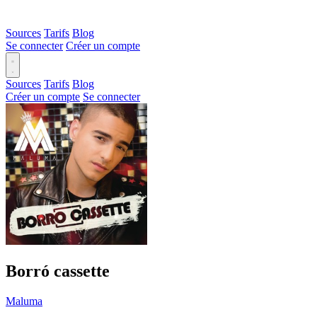
Sources
Tarifs
Blog
Se connecter
Créer un compte
Sources
Tarifs
Blog
Créer un compte
Se connecter
Borró cassette
Maluma