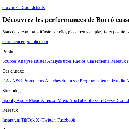
Ouvrir sur Soundcharts
Découvrez les performances de Borró casset
Stats de streaming, diffusions radio, placements en playlist et positio
Commencer gratuitement
Produit
Sources
Analyse artistes
Analyse titres
Radios
Classements
Réseaux s
Cas d'usage
DA / A&R
Promoteurs
Attachés de presse
Programmateurs de radio
A
Streaming
Spotify
Apple Music
Amazon Music
YouTube
Shazam
Deezer
Sound
Réseaux
Instagram
TikTok
X (Twitter)
Facebook