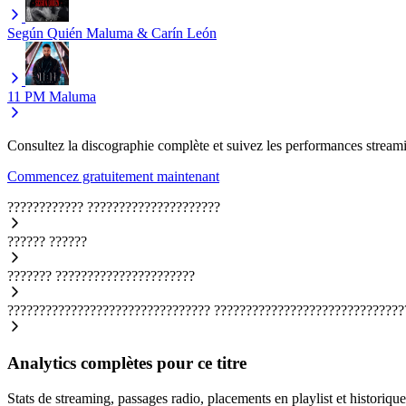
Según Quién
Maluma & Carín León
11 PM
Maluma
Consultez la discographie complète et suivez les performances streami
Commencez gratuitement maintenant
????????????
?????????????????????
??????
??????
???????
??????????????????????
????????????????????????????????
??????????????????????????????
Analytics complètes pour ce titre
Stats de streaming, passages radio, placements en playlist et historique