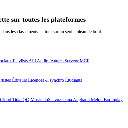
te sur toutes les plateformes
ns dans les classements — tout sur un seul tableau de bord.
ociaux
Playlists
API
Audio features
Serveur MCP
rtistes
Éditeurs
Licences & synchro
Étudiants
Cloud
Tidal
QQ Music
JioSaavn/Gaana
Anghami
Melon
Boomplay