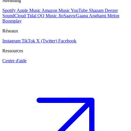
Streaming
Spotify
Apple Music
Amazon Music
YouTube
Shazam
Deezer
SoundCloud
Tidal
QQ Music
JioSaavn/Gaana
Anghami
Melon
Boomplay
Réseaux
Instagram
TikTok
X (Twitter)
Facebook
Ressources
Centre d'aide