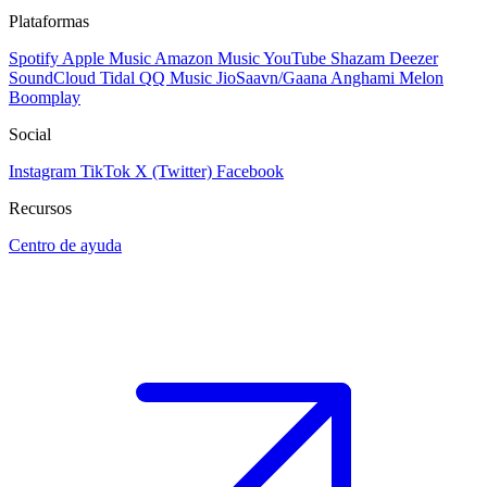
Plataformas
Spotify
Apple Music
Amazon Music
YouTube
Shazam
Deezer
SoundCloud
Tidal
QQ Music
JioSaavn/Gaana
Anghami
Melon
Boomplay
Social
Instagram
TikTok
X (Twitter)
Facebook
Recursos
Centro de ayuda