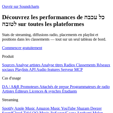
Ouvrir sur Soundcharts
Découvrez les performances de כל עכבה
לטובה sur toutes les plateformes
Stats de streaming, diffusions radio, placements en playlist et
positions dans les classements — tout sur un seul tableau de bord.
Commencer gratuitement
Produit
Sources
Analyse artistes
Analyse titres
Radios
Classements
Réseaux
sociaux
Playlists
API
Audio features
Serveur MCP
Cas d'usage
DA / A&R
Promoteurs
Attachés de presse
Programmateurs de radio
Artistes
Éditeurs
Licences & synchro
Étudiants
Streaming
Spotify
Apple Music
Amazon Music
YouTube
Shazam
Deezer
SoundCloud
Tidal
QQ Music
JioSaavn/Gaana
Anghami
Melon