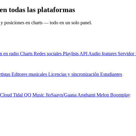
escubre el rendimiento de כל עכבה לטובה en todas las plataformas
s y posiciones en charts — todo en un solo panel.
n en radio
Charts
Redes sociales
Playlists
API
Audio features
Servido
tistas
Editores musicales
Licencias y sincronización
Estudiantes
Cloud
Tidal
QQ Music
JioSaavn/Gaana
Anghami
Melon
Boomplay