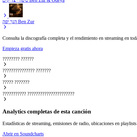
סיפורי צדיקים
Ben Zur & Odeya
הנך יפה
Ben Zur
Consulta la discografía completa y el rendimiento en streaming en toda
Empieza gratis ahora
????????
??????
???????????????
???????
?????
???????
???????????
??????????????????????
Analytics completas de esta canción
Estadísticas de streaming, emisiones de radio, ubicaciones en playlists 
Abrir en Soundcharts