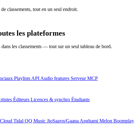
 de classements, tout en un seul endroit.
utes les plateformes
ns dans les classements — tout sur un seul tableau de bord.
ociaux
Playlists
API
Audio features
Serveur MCP
rtistes
Éditeurs
Licences & synchro
Étudiants
Cloud
Tidal
QQ Music
JioSaavn/Gaana
Anghami
Melon
Boomplay