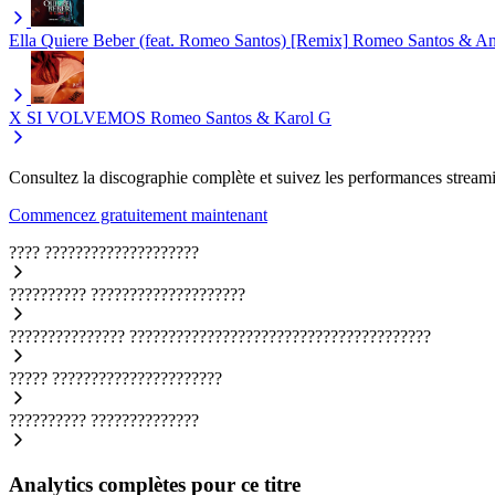
Ella Quiere Beber (feat. Romeo Santos) [Remix]
Romeo Santos & A
X SI VOLVEMOS
Romeo Santos & Karol G
Consultez la discographie complète et suivez les performances streami
Commencez gratuitement maintenant
????
????????????????????
??????????
????????????????????
???????????????
???????????????????????????????????????
?????
??????????????????????
??????????
??????????????
Analytics complètes pour ce titre