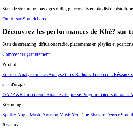
Stats de streaming, passages radio, placements en playlist et historique
Ouvrir sur Soundcharts
Découvrez les performances de Khé? sur to
Stats de streaming, diffusions radio, placements en playlist et positio
Commencer gratuitement
Produit
Sources
Analyse artistes
Analyse titres
Radios
Classements
Réseaux s
Cas d'usage
DA / A&R
Promoteurs
Attachés de presse
Programmateurs de radio
A
Streaming
Spotify
Apple Music
Amazon Music
YouTube
Shazam
Deezer
Sound
Réseaux