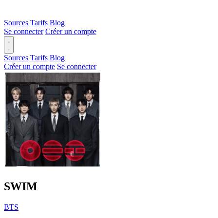
Sources
Tarifs
Blog
Se connecter
Créer un compte
Sources
Tarifs
Blog
Créer un compte
Se connecter
SWIM
BTS