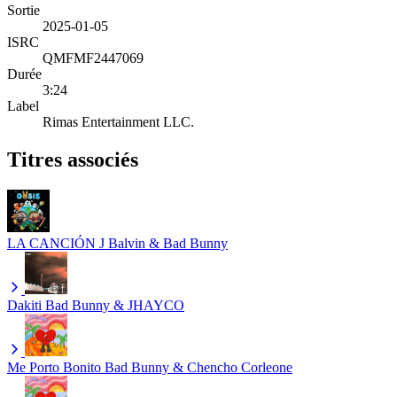
Sortie
2025-01-05
ISRC
QMFMF2447069
Durée
3:24
Label
Rimas Entertainment LLC.
Titres associés
LA CANCIÓN
J Balvin & Bad Bunny
Dakiti
Bad Bunny & JHAYCO
Me Porto Bonito
Bad Bunny & Chencho Corleone