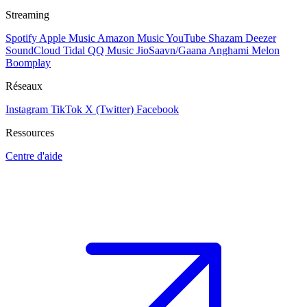
Streaming
Spotify
Apple Music
Amazon Music
YouTube
Shazam
Deezer
SoundCloud
Tidal
QQ Music
JioSaavn/Gaana
Anghami
Melon
Boomplay
Réseaux
Instagram
TikTok
X (Twitter)
Facebook
Ressources
Centre d'aide