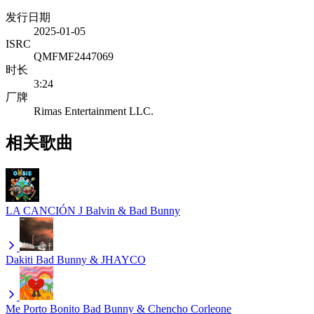
发行日期
2025-01-05
ISRC
QMFMF2447069
时长
3:24
厂牌
Rimas Entertainment LLC.
相关歌曲
LA CANCIÓN
J Balvin & Bad Bunny
Dakiti
Bad Bunny & JHAYCO
Me Porto Bonito
Bad Bunny & Chencho Corleone