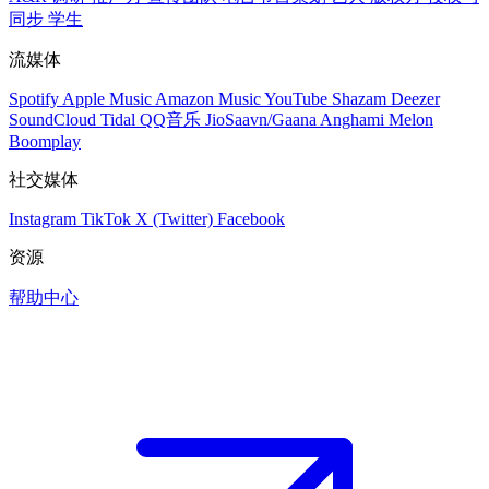
同步
学生
流媒体
Spotify
Apple Music
Amazon Music
YouTube
Shazam
Deezer
SoundCloud
Tidal
QQ音乐
JioSaavn/Gaana
Anghami
Melon
Boomplay
社交媒体
Instagram
TikTok
X (Twitter)
Facebook
资源
帮助中心