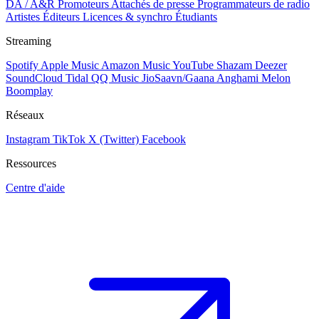
DA / A&R
Promoteurs
Attachés de presse
Programmateurs de radio
Artistes
Éditeurs
Licences & synchro
Étudiants
Streaming
Spotify
Apple Music
Amazon Music
YouTube
Shazam
Deezer
SoundCloud
Tidal
QQ Music
JioSaavn/Gaana
Anghami
Melon
Boomplay
Réseaux
Instagram
TikTok
X (Twitter)
Facebook
Ressources
Centre d'aide