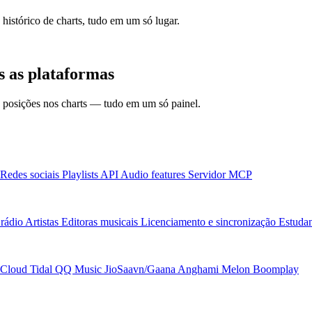
 histórico de charts, tudo em um só lugar.
 as plataformas
 e posições nos charts — tudo em um só painel.
Redes sociais
Playlists
API
Audio features
Servidor MCP
rádio
Artistas
Editoras musicais
Licenciamento e sincronização
Estudan
Cloud
Tidal
QQ Music
JioSaavn/Gaana
Anghami
Melon
Boomplay