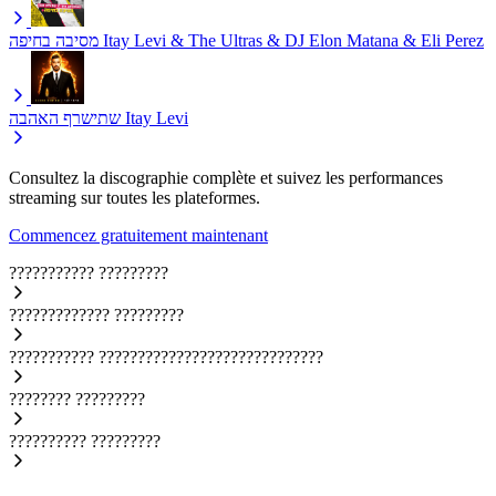
מסיבה בחיפה
Itay Levi & The Ultras & DJ Elon Matana & Eli Perez
שתישרף האהבה
Itay Levi
Consultez la discographie complète et suivez les performances
streaming sur toutes les plateformes.
Commencez gratuitement maintenant
???????????
?????????
?????????????
?????????
???????????
?????????????????????????????
????????
?????????
??????????
?????????