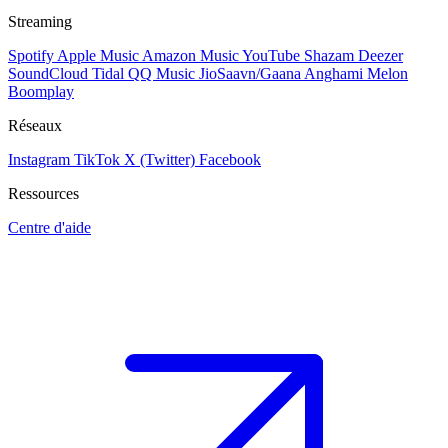
Streaming
Spotify
Apple Music
Amazon Music
YouTube
Shazam
Deezer
SoundCloud
Tidal
QQ Music
JioSaavn/Gaana
Anghami
Melon
Boomplay
Réseaux
Instagram
TikTok
X (Twitter)
Facebook
Ressources
Centre d'aide