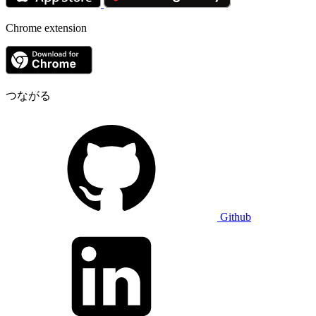
Chrome extension
つながる
Github