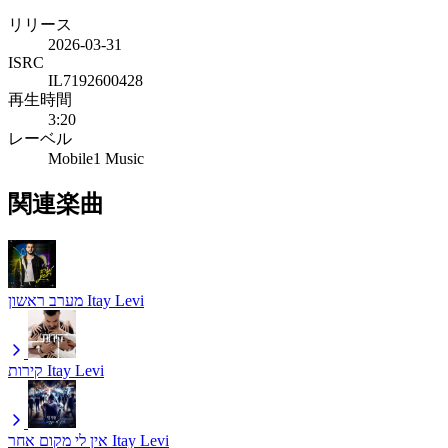
リリース
2026-03-31
ISRC
IL7192600428
再生時間
3:20
レーベル
Mobile1 Music
関連楽曲
מערב ראשון
Itay Levi
קירות
Itay Levi
אין לי מקום אחר
Itay Levi