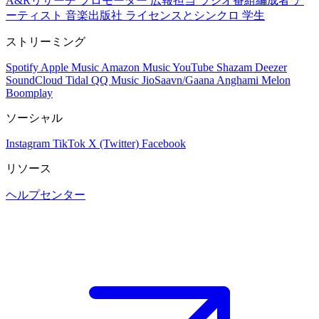
A&Rリサーチ
プロモーター
広報担当
ラジオ番組編成者
ア
ーティスト
音楽出版社
ライセンスとシンクロ
学生
ストリーミング
Spotify
Apple Music
Amazon Music
YouTube
Shazam
Deezer
SoundCloud
Tidal
QQ Music
JioSaavn/Gaana
Anghami
Melon
Boomplay
ソーシャル
Instagram
TikTok
X (Twitter)
Facebook
リソース
ヘルプセンター