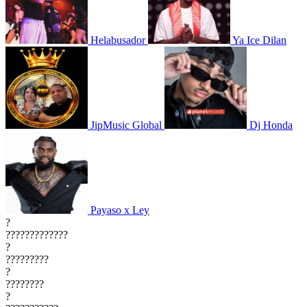
Helabusador
Ya Ice Dilan
JipMusic Global
Dj Honda
Payaso x Ley
?
?????????????
?
?????????
?
????????
?