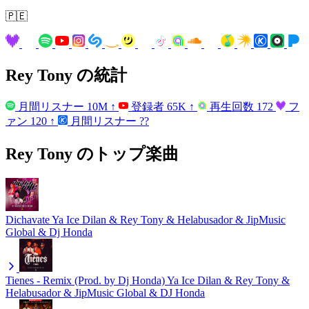
🇵🇪
Rey Tony の統計
月間リスナー
10M
↑
登録者
65K
↑
再生回数
172
フ
ァン
120
↑
月間リスナー
??
Rey Tony のトップ楽曲
Dichavate
Ya Ice Dilan & Rey Tony & Helabusador & JipMusic
Global & Dj Honda
Tienes - Remix (Prod. by Dj Honda)
Ya Ice Dilan & Rey Tony &
Helabusador & JipMusic Global & DJ Honda