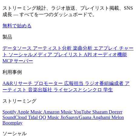
ストリーミング統計、ラジオ放送、プレイリスト掲載、SNS
成長 — すべてを一つのダッシュボードで。
無料で始める
製品
データソース
アーティスト分析
楽曲分析
エアプレイ
チャー
ト
ソーシャルメディア
プレイリスト
API
オーディオ機能
MCP サーバー
利用事例
A&Rリサーチ
プロモーター
広報担当
ラジオ番組編成者
ア
ーティスト
音楽出版社
ライセンスとシンクロ
学生
ストリーミング
Spotify
Apple Music
Amazon Music
YouTube
Shazam
Deezer
SoundCloud
Tidal
QQ Music
JioSaavn/Gaana
Anghami
Melon
Boomplay
ソーシャル