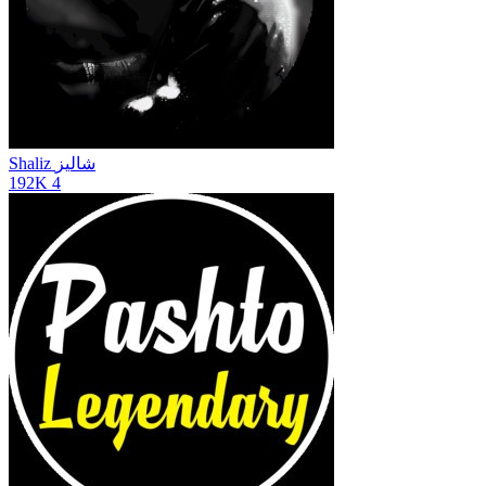
Shaliz شاليز
192K
4