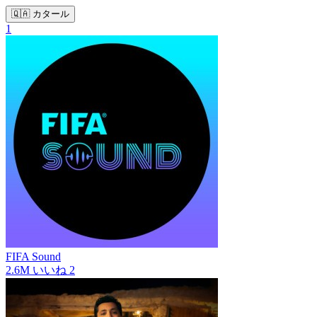
🇶🇦 カタール
1
FIFA Sound
2.6M
いいね
2