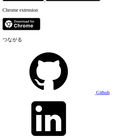
Chrome extension
つながる
Github