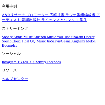
利用事例
A&Rリサーチ
プロモーター
広報担当
ラジオ番組編成者
ア
ーティスト
音楽出版社
ライセンスとシンクロ
学生
ストリーミング
Spotify
Apple Music
Amazon Music
YouTube
Shazam
Deezer
SoundCloud
Tidal
QQ Music
JioSaavn/Gaana
Anghami
Melon
Boomplay
ソーシャル
Instagram
TikTok
X (Twitter)
Facebook
リソース
ヘルプセンター