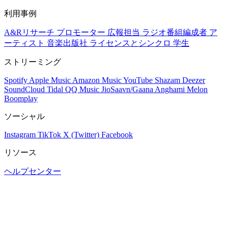
利用事例
A&Rリサーチ
プロモーター
広報担当
ラジオ番組編成者
ア
ーティスト
音楽出版社
ライセンスとシンクロ
学生
ストリーミング
Spotify
Apple Music
Amazon Music
YouTube
Shazam
Deezer
SoundCloud
Tidal
QQ Music
JioSaavn/Gaana
Anghami
Melon
Boomplay
ソーシャル
Instagram
TikTok
X (Twitter)
Facebook
リソース
ヘルプセンター