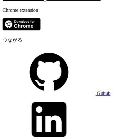
Chrome extension
つながる
Github