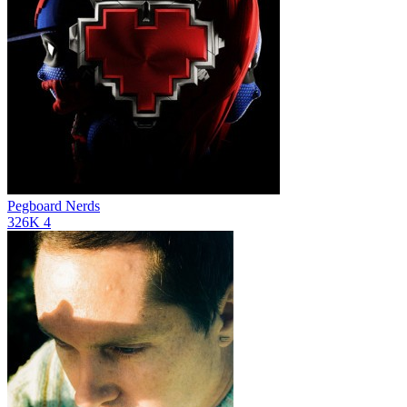
Pegboard Nerds
326K
4