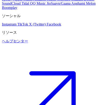
SoundCloud
Tidal
QQ Music
JioSaavn/Gaana
Anghami
Melon
Boomplay
ソーシャル
Instagram
TikTok
X (Twitter)
Facebook
リソース
ヘルプセンター