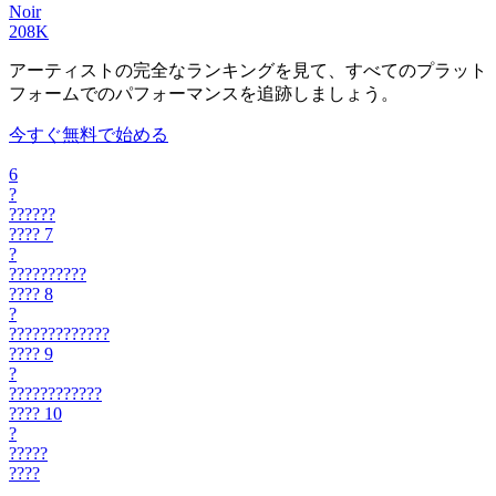
Noir
208K
アーティストの完全なランキングを見て、すべてのプラット
フォームでのパフォーマンスを追跡しましょう。
今すぐ無料で始める
6
?
??????
????
7
?
??????????
????
8
?
?????????????
????
9
?
????????????
????
10
?
?????
????