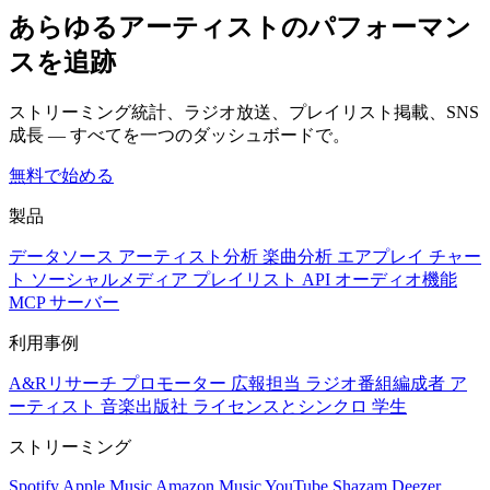
あらゆるアーティストのパフォーマン
スを追跡
ストリーミング統計、ラジオ放送、プレイリスト掲載、SNS
成長 — すべてを一つのダッシュボードで。
無料で始める
製品
データソース
アーティスト分析
楽曲分析
エアプレイ
チャー
ト
ソーシャルメディア
プレイリスト
API
オーディオ機能
MCP サーバー
利用事例
A&Rリサーチ
プロモーター
広報担当
ラジオ番組編成者
ア
ーティスト
音楽出版社
ライセンスとシンクロ
学生
ストリーミング
Spotify
Apple Music
Amazon Music
YouTube
Shazam
Deezer