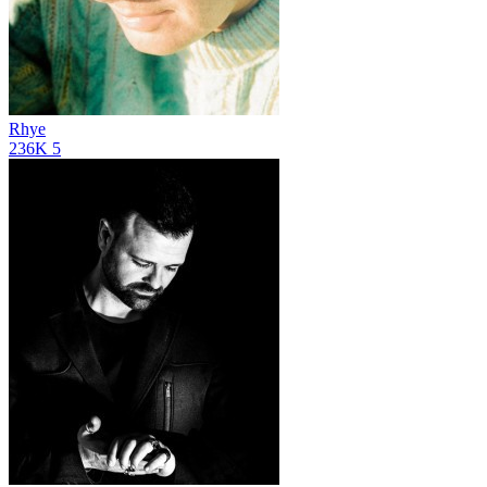
Rhye
236K
5