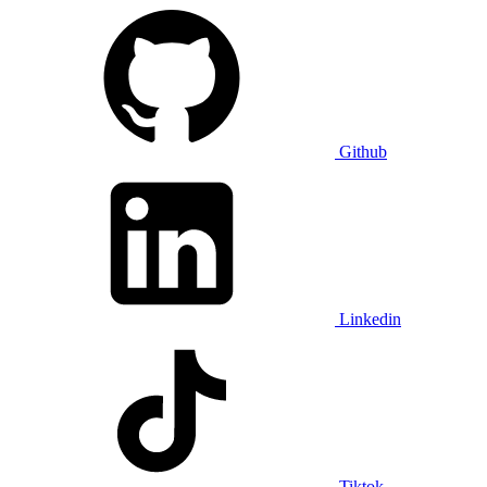
Github
Linkedin
Tiktok