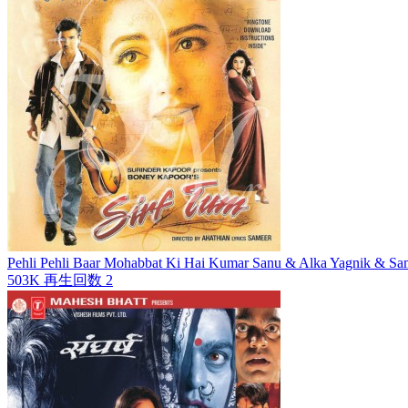
Pehli Pehli Baar Mohabbat Ki Hai
Kumar Sanu & Alka Yagnik & Samee
503K
再生回数
2