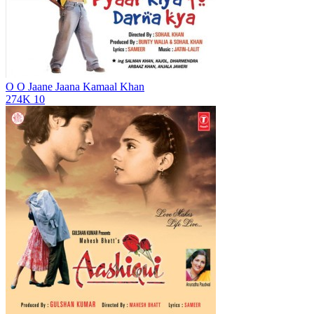
O O Jaane Jaana
Kamaal Khan
274K
10