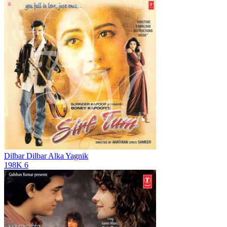
Dilbar Dilbar
Alka Yagnik
198K
6