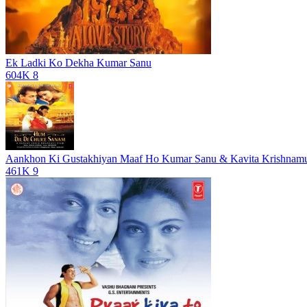
Ek Ladki Ko Dekha
Kumar Sanu
604K
8
Aankhon Ki Gustakhiyan Maaf Ho
Kumar Sanu & Kavita Krishnamu
461K
9