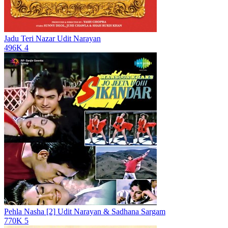
Jadu Teri Nazar
Udit Narayan
496K
4
Pehla Nasha [2]
Udit Narayan & Sadhana Sargam
770K
5