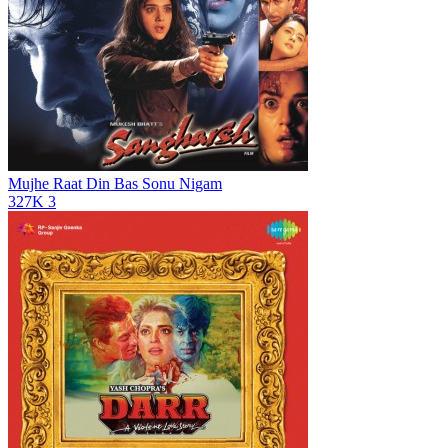
Mujhe Raat Din Bas
Sonu Nigam
327K
3