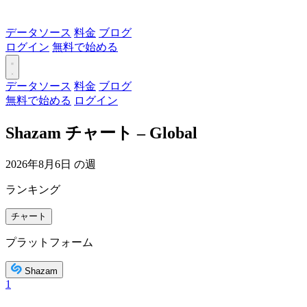
データソース
料金
ブログ
ログイン
無料で始める
データソース
料金
ブログ
無料で始める
ログイン
Shazam チャート – Global
2026年8月6日 の週
ランキング
チャート
プラットフォーム
Shazam
1