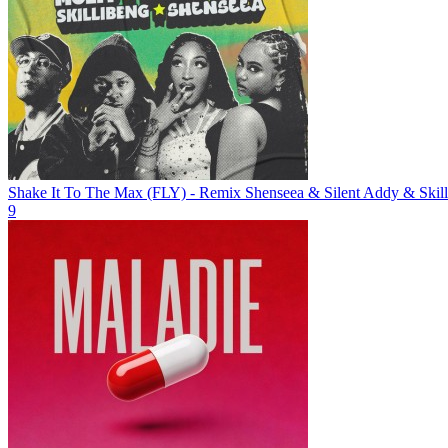
Shake It To The Max (FLY) - Remix
Shenseea & Silent Addy & Skil
9