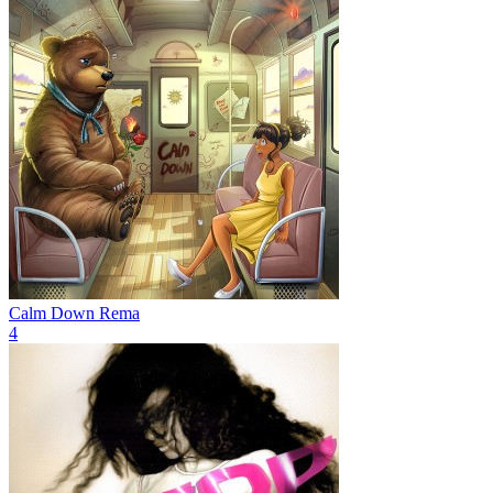
Calm Down
Rema
4