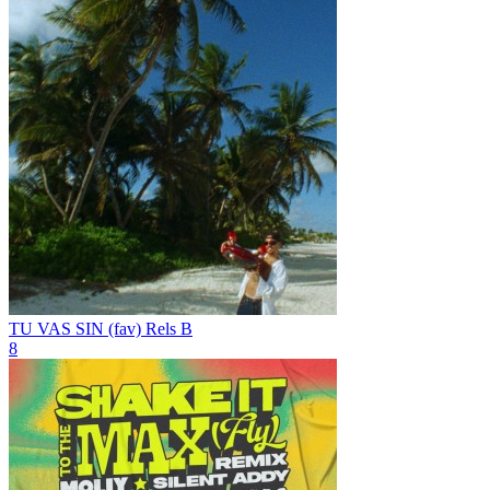
TU VAS SIN (fav)
Rels B
8