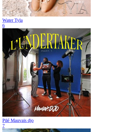
Water
Tyla
6
Pilé
Mauvais djo
7