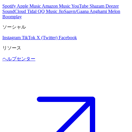
Spotify
Apple Music
Amazon Music
YouTube
Shazam
Deezer
SoundCloud
Tidal
QQ Music
JioSaavn/Gaana
Anghami
Melon
Boomplay
ソーシャル
Instagram
TikTok
X (Twitter)
Facebook
リソース
ヘルプセンター