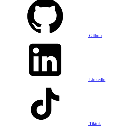
Github
Linkedin
Tiktok