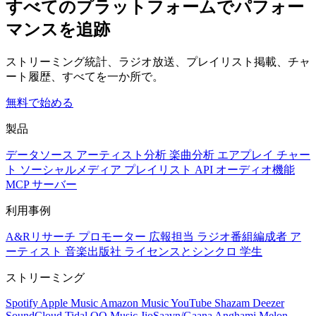
すべてのプラットフォームでパフォー
マンスを追跡
ストリーミング統計、ラジオ放送、プレイリスト掲載、チャ
ート履歴、すべてを一か所で。
無料で始める
製品
データソース
アーティスト分析
楽曲分析
エアプレイ
チャー
ト
ソーシャルメディア
プレイリスト
API
オーディオ機能
MCP サーバー
利用事例
A&Rリサーチ
プロモーター
広報担当
ラジオ番組編成者
ア
ーティスト
音楽出版社
ライセンスとシンクロ
学生
ストリーミング
Spotify
Apple Music
Amazon Music
YouTube
Shazam
Deezer
SoundCloud
Tidal
QQ Music
JioSaavn/Gaana
Anghami
Melon