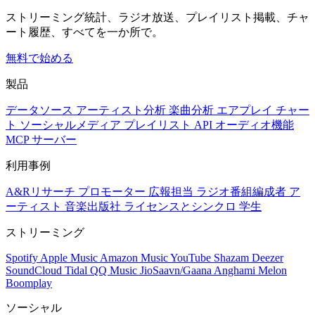
ストリーミング統計、ラジオ放送、プレイリスト掲載、チャ
ート履歴、すべてを一か所で。
無料で始める
製品
データソース
アーティスト分析
楽曲分析
エアプレイ
チャー
ト
ソーシャルメディア
プレイリスト
API
オーディオ機能
MCP サーバー
利用事例
A&Rリサーチ
プロモーター
広報担当
ラジオ番組編成者
ア
ーティスト
音楽出版社
ライセンスとシンクロ
学生
ストリーミング
Spotify
Apple Music
Amazon Music
YouTube
Shazam
Deezer
SoundCloud
Tidal
QQ Music
JioSaavn/Gaana
Anghami
Melon
Boomplay
ソーシャル