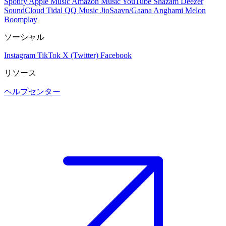
Spotify
Apple Music
Amazon Music
YouTube
Shazam
Deezer
SoundCloud
Tidal
QQ Music
JioSaavn/Gaana
Anghami
Melon
Boomplay
ソーシャル
Instagram
TikTok
X (Twitter)
Facebook
リソース
ヘルプセンター