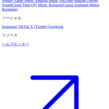
Spotify
Apple Music
Amazon Music
YouTube
Shazam
Deezer
SoundCloud
Tidal
QQ Music
JioSaavn/Gaana
Anghami
Melon
Boomplay
ソーシャル
Instagram
TikTok
X (Twitter)
Facebook
リソース
ヘルプセンター