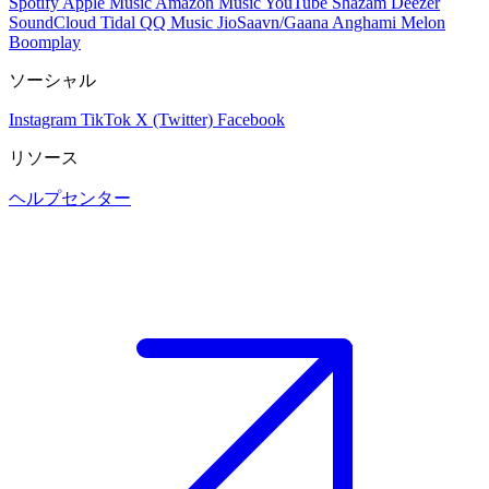
Spotify
Apple Music
Amazon Music
YouTube
Shazam
Deezer
SoundCloud
Tidal
QQ Music
JioSaavn/Gaana
Anghami
Melon
Boomplay
ソーシャル
Instagram
TikTok
X (Twitter)
Facebook
リソース
ヘルプセンター