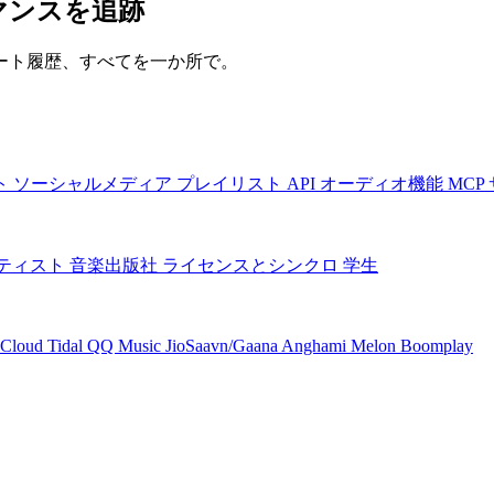
マンスを追跡
ート履歴、すべてを一か所で。
ト
ソーシャルメディア
プレイリスト
API
オーディオ機能
MCP
ティスト
音楽出版社
ライセンスとシンクロ
学生
Cloud
Tidal
QQ Music
JioSaavn/Gaana
Anghami
Melon
Boomplay