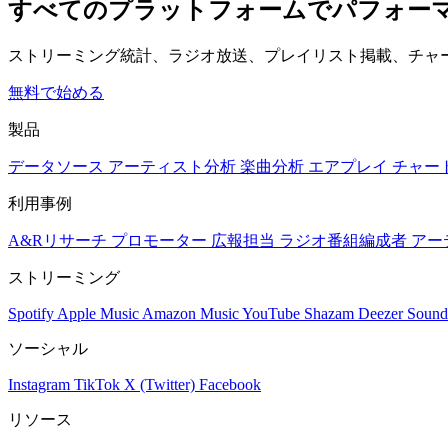
すべてのプラットフォームでパフォー
ストリーミング統計、ラジオ放送、プレイリスト掲載、チャ
無料で始める
製品
データソース
アーティスト分析
楽曲分析
エアプレイ
チャー
利用事例
A&Rリサーチ
プロモーター
広報担当
ラジオ番組編成者
アー
ストリーミング
Spotify
Apple Music
Amazon Music
YouTube
Shazam
Deezer
Sound
ソーシャル
Instagram
TikTok
X (Twitter)
Facebook
リソース