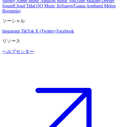
Spotify
Apple Music
Amazon Music
YouTube
Shazam
Deezer
SoundCloud
Tidal
QQ Music
JioSaavn/Gaana
Anghami
Melon
Boomplay
ソーシャル
Instagram
TikTok
X (Twitter)
Facebook
リソース
ヘルプセンター