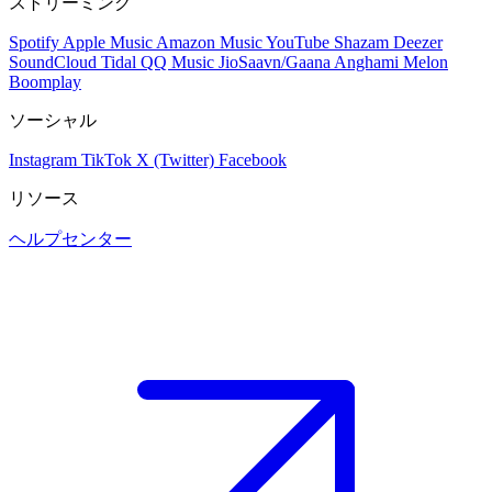
ストリーミング
Spotify
Apple Music
Amazon Music
YouTube
Shazam
Deezer
SoundCloud
Tidal
QQ Music
JioSaavn/Gaana
Anghami
Melon
Boomplay
ソーシャル
Instagram
TikTok
X (Twitter)
Facebook
リソース
ヘルプセンター