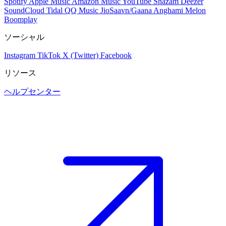
Spotify
Apple Music
Amazon Music
YouTube
Shazam
Deezer
SoundCloud
Tidal
QQ Music
JioSaavn/Gaana
Anghami
Melon
Boomplay
ソーシャル
Instagram
TikTok
X (Twitter)
Facebook
リソース
ヘルプセンター