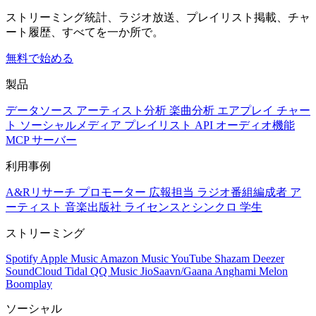
ストリーミング統計、ラジオ放送、プレイリスト掲載、チャ
ート履歴、すべてを一か所で。
無料で始める
製品
データソース
アーティスト分析
楽曲分析
エアプレイ
チャー
ト
ソーシャルメディア
プレイリスト
API
オーディオ機能
MCP サーバー
利用事例
A&Rリサーチ
プロモーター
広報担当
ラジオ番組編成者
ア
ーティスト
音楽出版社
ライセンスとシンクロ
学生
ストリーミング
Spotify
Apple Music
Amazon Music
YouTube
Shazam
Deezer
SoundCloud
Tidal
QQ Music
JioSaavn/Gaana
Anghami
Melon
Boomplay
ソーシャル