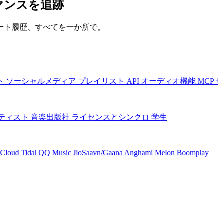
マンスを追跡
ート履歴、すべてを一か所で。
ト
ソーシャルメディア
プレイリスト
API
オーディオ機能
MCP
ティスト
音楽出版社
ライセンスとシンクロ
学生
Cloud
Tidal
QQ Music
JioSaavn/Gaana
Anghami
Melon
Boomplay