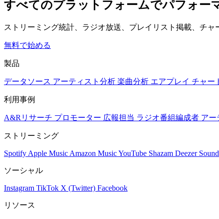
すべてのプラットフォームでパフォー
ストリーミング統計、ラジオ放送、プレイリスト掲載、チャ
無料で始める
製品
データソース
アーティスト分析
楽曲分析
エアプレイ
チャー
利用事例
A&Rリサーチ
プロモーター
広報担当
ラジオ番組編成者
アー
ストリーミング
Spotify
Apple Music
Amazon Music
YouTube
Shazam
Deezer
Sound
ソーシャル
Instagram
TikTok
X (Twitter)
Facebook
リソース