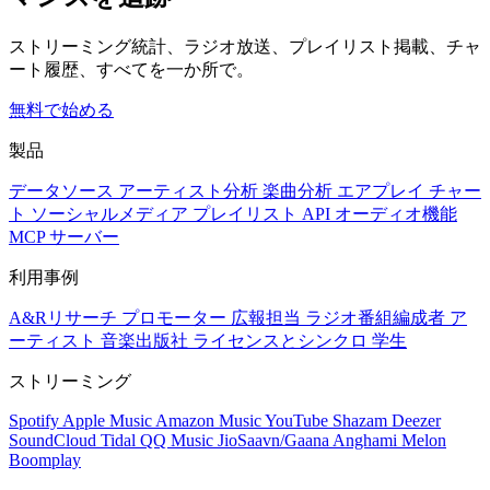
ストリーミング統計、ラジオ放送、プレイリスト掲載、チャ
ート履歴、すべてを一か所で。
無料で始める
製品
データソース
アーティスト分析
楽曲分析
エアプレイ
チャー
ト
ソーシャルメディア
プレイリスト
API
オーディオ機能
MCP サーバー
利用事例
A&Rリサーチ
プロモーター
広報担当
ラジオ番組編成者
ア
ーティスト
音楽出版社
ライセンスとシンクロ
学生
ストリーミング
Spotify
Apple Music
Amazon Music
YouTube
Shazam
Deezer
SoundCloud
Tidal
QQ Music
JioSaavn/Gaana
Anghami
Melon
Boomplay