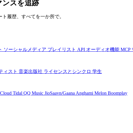
マンスを追跡
ート履歴、すべてを一か所で。
ト
ソーシャルメディア
プレイリスト
API
オーディオ機能
MCP
ティスト
音楽出版社
ライセンスとシンクロ
学生
Cloud
Tidal
QQ Music
JioSaavn/Gaana
Anghami
Melon
Boomplay