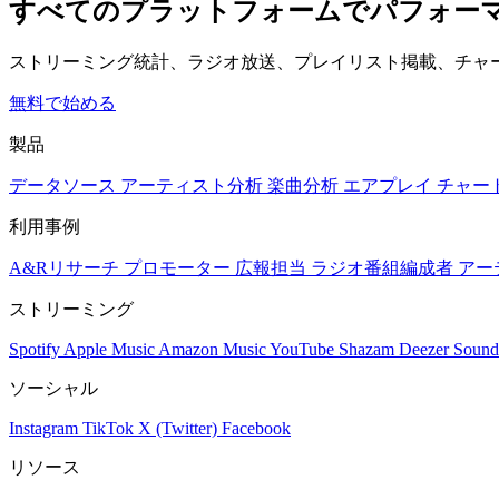
すべてのプラットフォームでパフォー
ストリーミング統計、ラジオ放送、プレイリスト掲載、チャ
無料で始める
製品
データソース
アーティスト分析
楽曲分析
エアプレイ
チャー
利用事例
A&Rリサーチ
プロモーター
広報担当
ラジオ番組編成者
アー
ストリーミング
Spotify
Apple Music
Amazon Music
YouTube
Shazam
Deezer
Sound
ソーシャル
Instagram
TikTok
X (Twitter)
Facebook
リソース