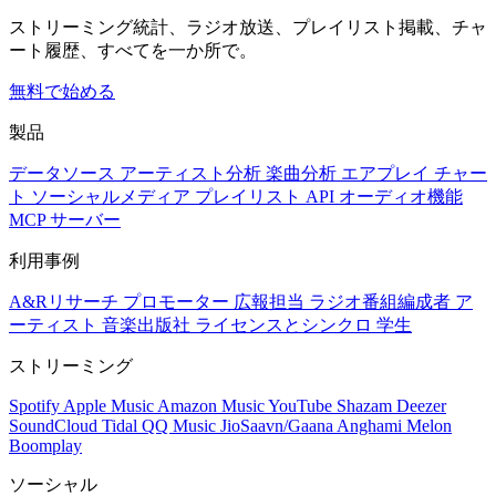
ストリーミング統計、ラジオ放送、プレイリスト掲載、チャ
ート履歴、すべてを一か所で。
無料で始める
製品
データソース
アーティスト分析
楽曲分析
エアプレイ
チャー
ト
ソーシャルメディア
プレイリスト
API
オーディオ機能
MCP サーバー
利用事例
A&Rリサーチ
プロモーター
広報担当
ラジオ番組編成者
ア
ーティスト
音楽出版社
ライセンスとシンクロ
学生
ストリーミング
Spotify
Apple Music
Amazon Music
YouTube
Shazam
Deezer
SoundCloud
Tidal
QQ Music
JioSaavn/Gaana
Anghami
Melon
Boomplay
ソーシャル