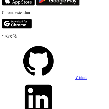
Chrome extension
つながる
Github