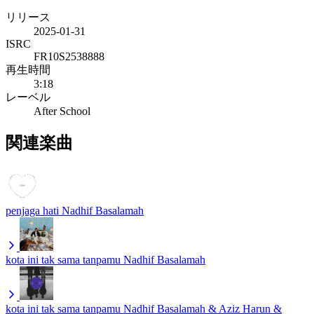
リリース
2025-01-31
ISRC
FR10S2538888
再生時間
3:18
レーベル
After School
関連楽曲
penjaga hati
Nadhif Basalamah
kota ini tak sama tanpamu
Nadhif Basalamah
kota ini tak sama tanpamu
Nadhif Basalamah & Aziz Harun &