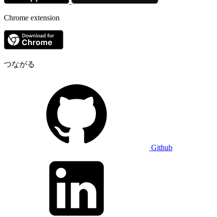
Chrome extension
つながる
Github