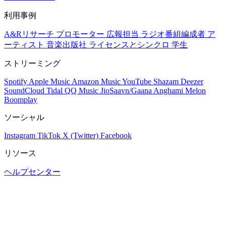
利用事例
A&Rリサーチ
プロモーター
広報担当
ラジオ番組編成者
ア
ーティスト
音楽出版社
ライセンスとシンクロ
学生
ストリーミング
Spotify
Apple Music
Amazon Music
YouTube
Shazam
Deezer
SoundCloud
Tidal
QQ Music
JioSaavn/Gaana
Anghami
Melon
Boomplay
ソーシャル
Instagram
TikTok
X (Twitter)
Facebook
リソース
ヘルプセンター