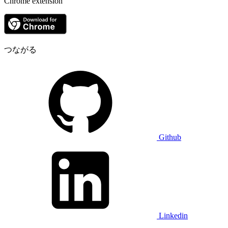
Chrome extension
つながる
Github
Linkedin