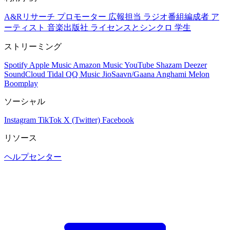
A&Rリサーチ
プロモーター
広報担当
ラジオ番組編成者
ア
ーティスト
音楽出版社
ライセンスとシンクロ
学生
ストリーミング
Spotify
Apple Music
Amazon Music
YouTube
Shazam
Deezer
SoundCloud
Tidal
QQ Music
JioSaavn/Gaana
Anghami
Melon
Boomplay
ソーシャル
Instagram
TikTok
X (Twitter)
Facebook
リソース
ヘルプセンター