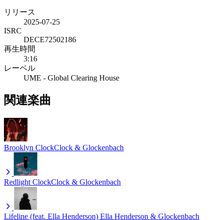
リリース
2025-07-25
ISRC
DECE72502186
再生時間
3:16
レーベル
UME - Global Clearing House
関連楽曲
Brooklyn
ClockClock & Glockenbach
Redlight
ClockClock & Glockenbach
Lifeline (feat. Ella Henderson)
Ella Henderson & Glockenbach