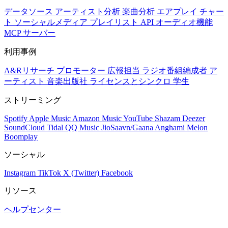
データソース
アーティスト分析
楽曲分析
エアプレイ
チャー
ト
ソーシャルメディア
プレイリスト
API
オーディオ機能
MCP サーバー
利用事例
A&Rリサーチ
プロモーター
広報担当
ラジオ番組編成者
ア
ーティスト
音楽出版社
ライセンスとシンクロ
学生
ストリーミング
Spotify
Apple Music
Amazon Music
YouTube
Shazam
Deezer
SoundCloud
Tidal
QQ Music
JioSaavn/Gaana
Anghami
Melon
Boomplay
ソーシャル
Instagram
TikTok
X (Twitter)
Facebook
リソース
ヘルプセンター