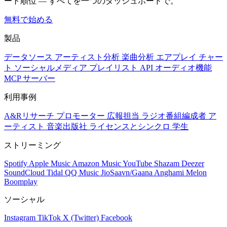
ート順位 — すべてを一つのダッシュボードで。
無料で始める
製品
データソース
アーティスト分析
楽曲分析
エアプレイ
チャー
ト
ソーシャルメディア
プレイリスト
API
オーディオ機能
MCP サーバー
利用事例
A&Rリサーチ
プロモーター
広報担当
ラジオ番組編成者
ア
ーティスト
音楽出版社
ライセンスとシンクロ
学生
ストリーミング
Spotify
Apple Music
Amazon Music
YouTube
Shazam
Deezer
SoundCloud
Tidal
QQ Music
JioSaavn/Gaana
Anghami
Melon
Boomplay
ソーシャル
Instagram
TikTok
X (Twitter)
Facebook