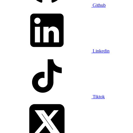
Github
Linkedin
Tiktok