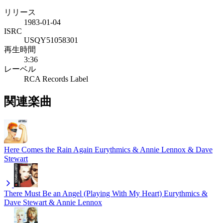
リリース
1983-01-04
ISRC
USQY51058301
再生時間
3:36
レーベル
RCA Records Label
関連楽曲
Here Comes the Rain Again
Eurythmics & Annie Lennox & Dave
Stewart
There Must Be an Angel (Playing With My Heart)
Eurythmics &
Dave Stewart & Annie Lennox