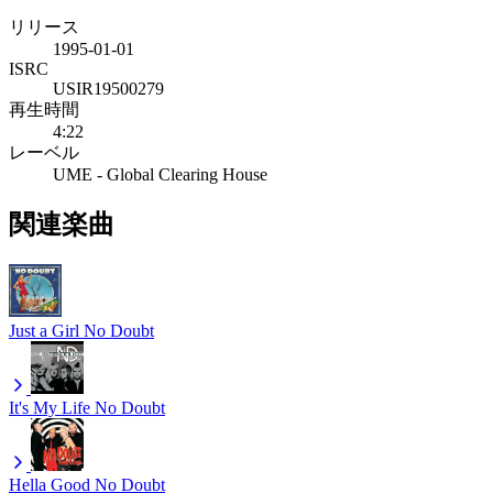
リリース
1995-01-01
ISRC
USIR19500279
再生時間
4:22
レーベル
UME - Global Clearing House
関連楽曲
Just a Girl
No Doubt
It's My Life
No Doubt
Hella Good
No Doubt