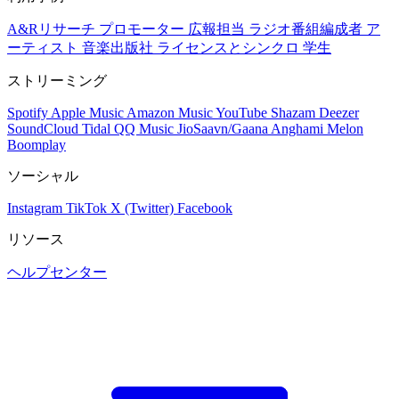
A&Rリサーチ
プロモーター
広報担当
ラジオ番組編成者
ア
ーティスト
音楽出版社
ライセンスとシンクロ
学生
ストリーミング
Spotify
Apple Music
Amazon Music
YouTube
Shazam
Deezer
SoundCloud
Tidal
QQ Music
JioSaavn/Gaana
Anghami
Melon
Boomplay
ソーシャル
Instagram
TikTok
X (Twitter)
Facebook
リソース
ヘルプセンター