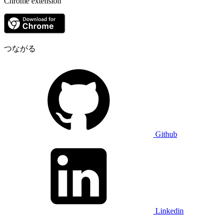
Chrome extension
つながる
Github
Linkedin