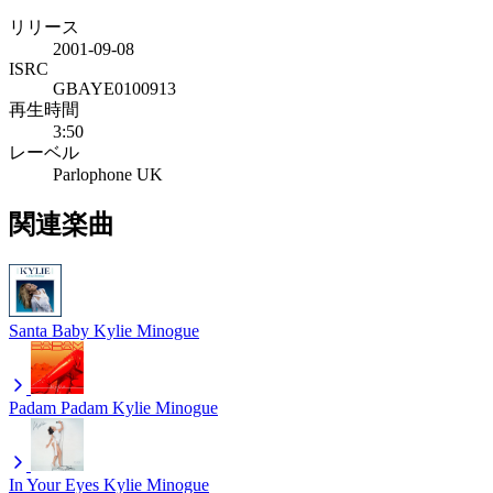
リリース
2001-09-08
ISRC
GBAYE0100913
再生時間
3:50
レーベル
Parlophone UK
関連楽曲
Santa Baby
Kylie Minogue
Padam Padam
Kylie Minogue
In Your Eyes
Kylie Minogue