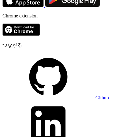
Chrome extension
つながる
Github