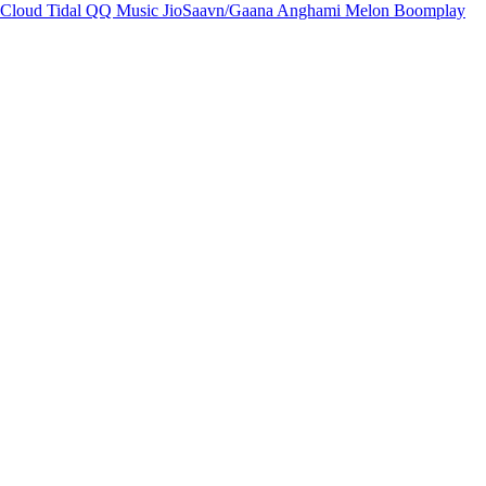
Cloud
Tidal
QQ Music
JioSaavn/Gaana
Anghami
Melon
Boomplay