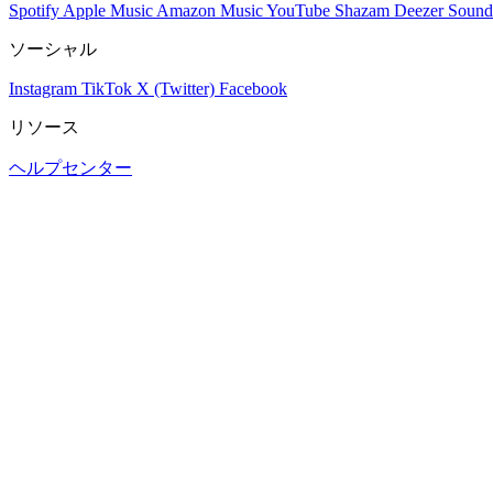
Spotify
Apple Music
Amazon Music
YouTube
Shazam
Deezer
Sound
ソーシャル
Instagram
TikTok
X (Twitter)
Facebook
リソース
ヘルプセンター