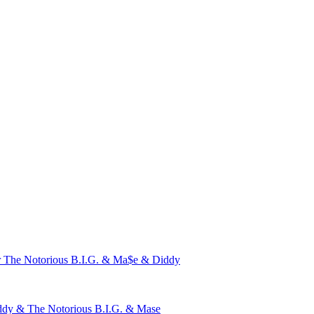
r
The Notorious B.I.G. & Ma$e & Diddy
ddy & The Notorious B.I.G. & Mase