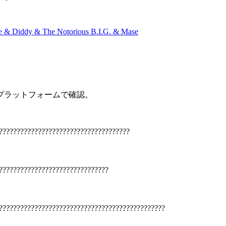
 & Diddy & The Notorious B.I.G. & Mase
プラットフォームで確認。
?????????????????????????????????????
???????????????????????????????
???????????????????????????????????????????????