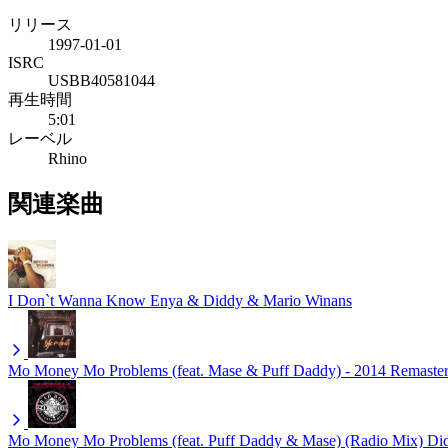
リリース
1997-01-01
ISRC
USBB40581044
再生時間
5:01
レーベル
Rhino
関連楽曲
I Don`t Wanna Know
Enya & Diddy & Mario Winans
Mo Money Mo Problems (feat. Mase & Puff Daddy) - 2014 Remaste
Mo Money Mo Problems (feat. Puff Daddy & Mase) (Radio Mix)
Di