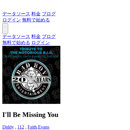
データソース
料金
ブログ
ログイン
無料で始める
データソース
料金
ブログ
無料で始める
ログイン
I'll Be Missing You
Diddy
,
112
,
Faith Evans