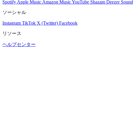
Spotify
Apple Music
Amazon Music
YouTube
Shazam
Deezer
Sound
ソーシャル
Instagram
TikTok
X (Twitter)
Facebook
リソース
ヘルプセンター