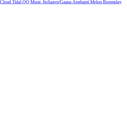
Cloud
Tidal
QQ Music
JioSaavn/Gaana
Anghami
Melon
Boomplay