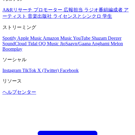
A&Rリサーチ
プロモーター
広報担当
ラジオ番組編成者
ア
ーティスト
音楽出版社
ライセンスとシンクロ
学生
ストリーミング
Spotify
Apple Music
Amazon Music
YouTube
Shazam
Deezer
SoundCloud
Tidal
QQ Music
JioSaavn/Gaana
Anghami
Melon
Boomplay
ソーシャル
Instagram
TikTok
X (Twitter)
Facebook
リソース
ヘルプセンター