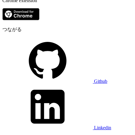
Chrome extension
つながる
Github
Linkedin