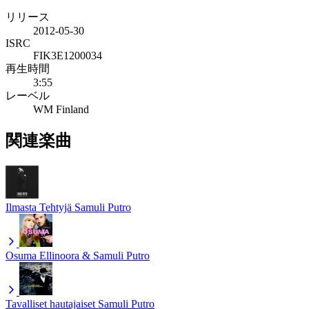
リリース
2012-05-30
ISRC
FIK3E1200034
再生時間
3:55
レーベル
WM Finland
関連楽曲
Ilmasta Tehtyjä
Samuli Putro
Osuma
Ellinoora & Samuli Putro
Tavalliset hautajaiset
Samuli Putro